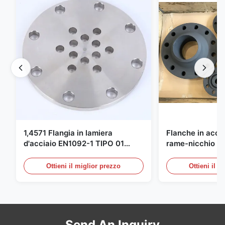
1,4571 Flangia in lamiera
Flanche in accia
d'acciaio EN1092-1 TIPO 01
rame-nicchio Par
X6CrNiMoTi17-12-2 Materiale
DIN 86068 Fittin
carbonio
Ottieni il miglior prezzo
Ottieni il m
Send An Inquiry