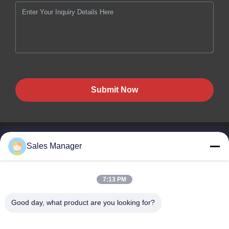
Submit Now
Sales Manager
BEST PIPELINE EQUIPMENT CO.,LTD
7:13 PM
Non compri solo l' acciaio, ma anche l' amore, il servizio!
Good day, what product are you looking for?
Collegamenti Rapidi