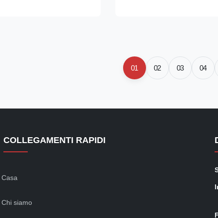
g to DIN 11850 Inspection
tubes according to DIN 11850 
s per EN 10204/3.1B TEVI FARA
certificate as per EN 10204/3
RU TEMPERATURI ...
SUDURA PENTRU TEMPERATU
01
02
03
04
COLLEGAMENTI RAPIDI
Casa
I
Chi siamo