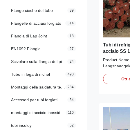
Flange cieche del tubo
39
Flangelle di acciaio forgiato
314
Flangia di Lap Joint
18
Tubi di refr
EN1092 Flangia
27
acciaio SS 1
lunga durata
Product Name 
Scivolare sulla flangia del piatto
24
Langsnaadgela
voor de zuivel
Tubo in lega di nichel
490
Keuringsrappo
Otti
Longitudinally 
Montaggi della saldatura testa a testa
284
tubes accordin
certificate a
Accessori per tubi forgiati
34
SUDURA PENT
montaggi di acciaio inossidabile
110
tubi incoloy
52