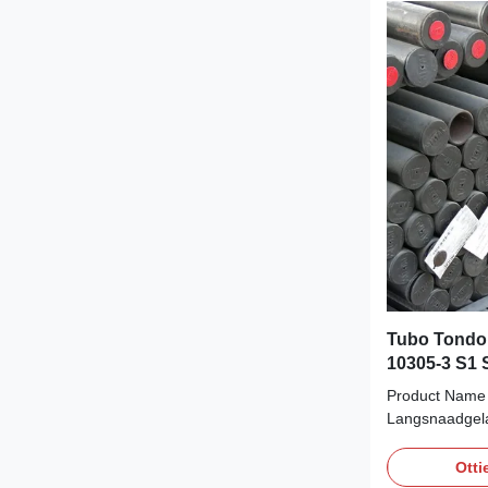
Tubo Tondo 
10305-3 S1 
EN 10224 Tu
Product Name 
Langsnaadgela
voor de zuivel
Keuringsrappo
Otti
Longitudinally 