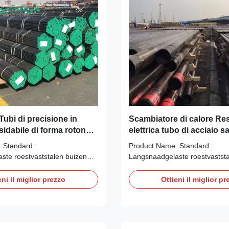
 Tubi di precisione in
Scambiatore di calore Re
sidabile di forma rotonda
elettrica tubo di acciaio s
o esterno di 6 mm ~ 2500
spessore della parete 10 p
:Standard :
Product Name :Standard :
ste roestvaststalen buizen
Langsnaadgelaste roestvaststa
industrie volgens DIN 11850
voor de zuivelindustrie volgen
rt volgens EN 10204/3.1B
Keuringsrapport volgens EN 1
eni il miglior prezzo
Ottieni il miglior pr
welded stainless steel dairy-
Longitudinally welded stainless 
g to DIN 11850 Inspection
tubes according to DIN 11850 
s per EN 10204/3.1B TEVI FARA
certificate as per EN 10204/3
RU TEMPERATURI ...
SUDURA PENTRU TEMPERATU