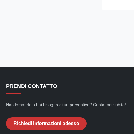
tubes accordin
certificate a
SUDURA PENT
PRENDI CONTATTO
Hai domande o hai bisogno di un preventivo? Contattaci subito!
Richiedi informazioni adesso