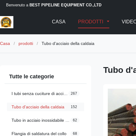
Benvenuto a
BEST PIPELINE EQUIPMENT CO.,LTD
CASA
PRODOTTI
VIDE
Casa
/
prodotti
/
Tubo d'acciaio della caldaia
Tubo d'a
Tutte le categorie
I tubi senza cuciture di acciaio legato
267
Tubo d'acciaio della caldaia
152
Tubo in acciaio inossidabile resistente al calore
62
Flangia di saldatura del collo
68