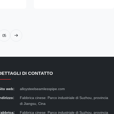
Inspection
tubes according to DIN 11850 Inspection
.1B TEVI FARA
certificate as per EN 10204/3.1B TEVI FARA
RI ...
SUDURA PENTRU TEMPERATURI ...
05
DETTAGLI DI CONTATTO
Sito web:
alloysteelseamlesspipe.com
ndirizzo:
Fabbrica cinese: Parco industriale di Suzhou, provincia
di Jiangsu, Cina
Fabbrica:
Fabbrica cinese: Parco industriale di Suzhou, provincia