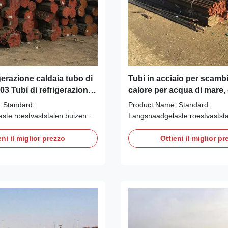
igerazione caldaia tubo di
Tubi in acciaio per scambi
03 Tubi di refrigerazione
calore per acqua di mare, 
 di vita
l'industria di processo, res
:Standard :
Product Name :Standard :
calore
ste roestvaststalen buizen
Langsnaadgelaste roestvaststa
industrie volgens DIN 11850
voor de zuivelindustrie volgen
rt volgens EN 10204/3.1B
Keuringsrapport volgens EN 1
eni il miglior prezzo
Ottieni il miglior pr
welded stainless steel dairy-
Longitudinally welded stainless 
g to DIN 11850 Inspection
tubes according to DIN 11850 
s per EN 10204/3.1B TEVI FARA
certificate as per EN 10204/3
RU TEMPERATURI ...
SUDURA PENTRU TEMPERATU