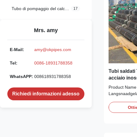
Tubo di pompaggio del calcestruzzo
17
Mrs. amy
E-Mail:
amy@okpipes.com
Tel:
0086-18931788358
Tubi saldati
WhatsAPP:
008618931788358
acciaio inos
con diametr
Product Name 
mm
Langsnaadgela
Richiedi informazioni adesso
voor de zuivel
Keuringsrappo
Otti
Longitudinally 
tubes accordin
certificate a
SUDURA PENT