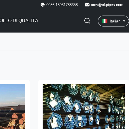
0086-18931788358
amy@okpipes.com
LLO DI QUALITÀ
Italian