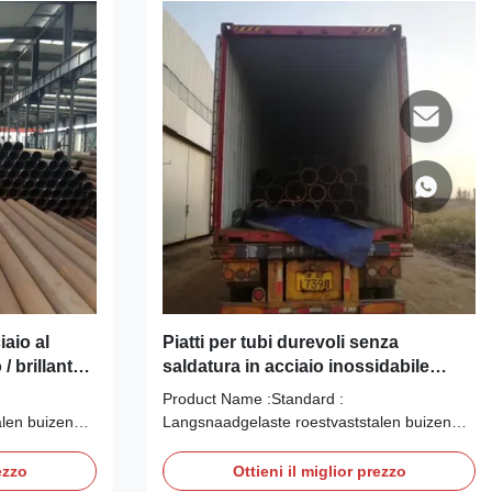
iaio al
Piatti per tubi durevoli senza
 brillante,
saldatura in acciaio inossidabile
arbonio
Prodotti Piani In Acciaio Al Carbonio
Product Name :Standard :
len buizen
Langsnaadgelaste roestvaststalen buizen
s DIN 11850
voor de zuivelindustrie volgens DIN 11850
0204/3.1B
Keuringsrapport volgens EN 10204/3.1B
ezzo
Ottieni il miglior prezzo
steel dairy-
Longitudinally welded stainless steel dairy-