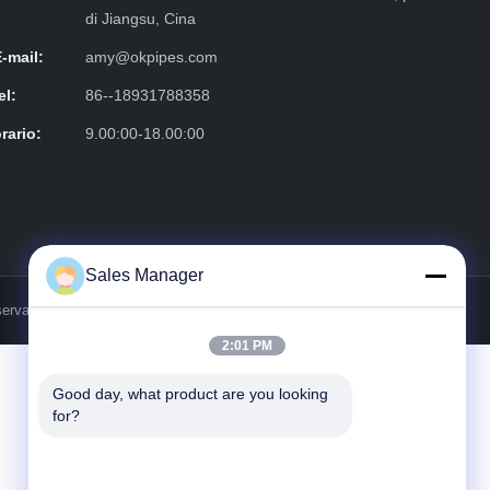
di Jiangsu, Cina
E-mail:
amy@okpipes.com
el:
86--18931788358
rario:
9.00:00-18.00:00
Sales Manager
ervati.
2:01 PM
Good day, what product are you looking 
for?