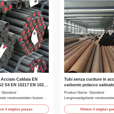
Acciaio Caldaia EN
Tubi senza cuciture in acc
S2 S4 EN 10217 EN 10219
carbonio polacco satinato /
bi Tondi
Astm Tubi in acciaio al c
:Standard :
Product Name :Standard :
ste roestvaststalen buizen
Langsnaadgelaste roestvaststa
industrie volgens DIN 11850
voor de zuivelindustrie volgen
rt volgens EN 10204/3.1B
Keuringsrapport volgens EN 1
eni il miglior prezzo
Ottieni il miglior pr
welded stainless steel dairy-
Longitudinally welded stainless 