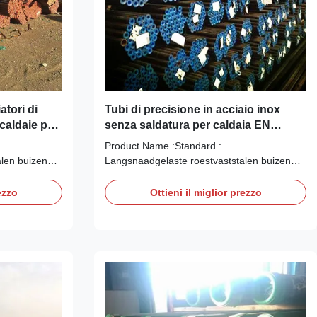
atori di
Tubi di precisione in acciaio inox
caldaie per
senza saldatura per caldaia EN
istenti al
10305-3 S2 S3 S4 Tubi Tondi
Product Name :Standard :
len buizen
Langsnaadgelaste roestvaststalen buizen
s DIN 11850
voor de zuivelindustrie volgens DIN 11850
0204/3.1B
Keuringsrapport volgens EN 10204/3.1B
ezzo
Ottieni il miglior prezzo
steel dairy-
Longitudinally welded stainless steel dairy-
Inspection
tubes according to DIN 11850 Inspection
.1B TEVI FARA
certificate as per EN 10204/3.1B TEVI FARA
RI ...
SUDURA PENTRU TEMPERATURI ...