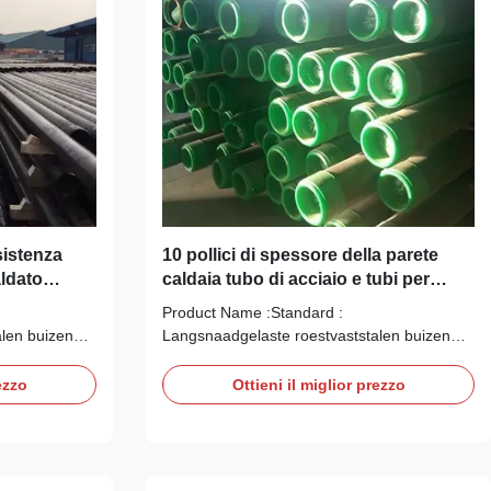
sistenza
10 pollici di spessore della parete
aldato
caldaia tubo di acciaio e tubi per
ollici
saldatura / filettatura
Product Name :Standard :
len buizen
Langsnaadgelaste roestvaststalen buizen
s DIN 11850
voor de zuivelindustrie volgens DIN 11850
0204/3.1B
Keuringsrapport volgens EN 10204/3.1B
ezzo
Ottieni il miglior prezzo
steel dairy-
Longitudinally welded stainless steel dairy-
Inspection
tubes according to DIN 11850 Inspection
.1B TEVI FARA
certificate as per EN 10204/3.1B TEVI FARA
RI ...
SUDURA PENTRU TEMPERATURI ...