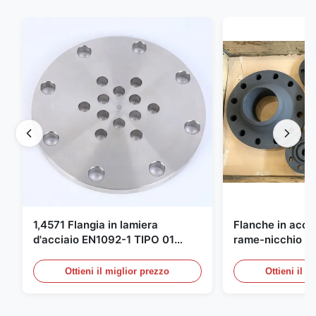
1,4571 Flangia in lamiera
Flanche in accia
d'acciaio EN1092-1 TIPO 01
rame-nicchio Par
X6CrNiMoTi17-12-2 Materiale
DIN 86068 Fittin
carbonio
Ottieni il miglior prezzo
Ottieni il m