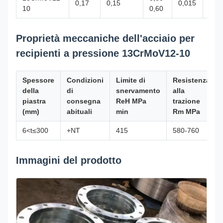
0,17
0,15
0,015
0,0
10
0,60
Proprietà meccaniche dell'acciaio per
recipienti a pressione 13CrMoV12-10
Spessore
Condizioni
Limite di
Resistenza
della
di
snervamento
alla
piastra
consegna
ReH MPa
trazione
(mm)
abituali
min
Rm MPa
6<t≤300
+NT
415
580-760
Immagini del prodotto