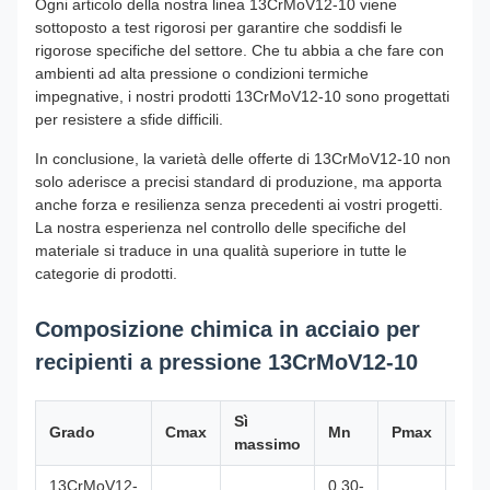
Ogni articolo della nostra linea 13CrMoV12-10 viene
sottoposto a test rigorosi per garantire che soddisfi le
rigorose specifiche del settore. Che tu abbia a che fare con
ambienti ad alta pressione o condizioni termiche
impegnative, i nostri prodotti 13CrMoV12-10 sono progettati
per resistere a sfide difficili.
In conclusione, la varietà delle offerte di 13CrMoV12-10 non
solo aderisce a precisi standard di produzione, ma apporta
anche forza e resilienza senza precedenti ai vostri progetti.
La nostra esperienza nel controllo delle specifiche del
materiale si traduce in una qualità superiore in tutte le
categorie di prodotti.
Composizione chimica in acciaio per
recipienti a pressione 13CrMoV12-10
Sì
Grado
Cmax
Mn
Pmax
Sma
massimo
13CrMoV12-
0,30-