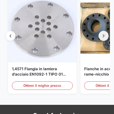
1,4571 Flangia in lamiera
Flanche in accia
d'acciaio EN1092-1 TIPO 01
rame-nicchio Par
X6CrNiMoTi17-12-2 Materiale
DIN 86068 Fittin
carbonio
Ottieni il miglior prezzo
Ottieni il m