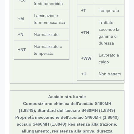
+LC
freddo/morbido
+T
Temperato
Laminazione
+M
termomeccanica
Trattato
secondo la
+TH
+N
Normalizzato
gamma di
durezza
Normalizzato e
+NT
temperato
Lavorato a
+WW
caldo
+U
Non trattato
Acciaio strutturale
Composizione chimica dell'acciaio S460MH
(1.8849), Standard dell'acciaio S460MH (1.8849)
Proprietà meccaniche dell'acciaio S460MH (1.8849)
acciaio S460MH (1.8849) Resistenza alla trazione,
allungamento, resistenza alla prova, durezza