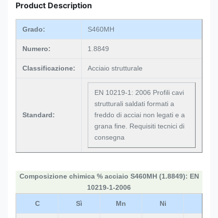
Product Description
Grado:
S460MH
Numero:
1.8849
Classificazione:
Acciaio strutturale
EN 10219-1: 2006 Profili cavi
strutturali saldati formati a
Standard:
freddo di acciai non legati e a
grana fine. Requisiti tecnici di
consegna
Composizione chimica % acciaio S460MH (1.8849): EN
10219-1-2006
C
Sì
Mn
Ni
P