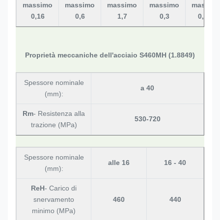
massimo
massimo
massimo
massimo
massim
0,16
0,6
1,7
0,3
0,035
Proprietà meccaniche dell'acciaio S460MH (1.8849)
Spessore nominale
a 40
(mm):
Rm
- Resistenza alla
530-720
trazione (MPa)
Spessore nominale
alle 16
16 - 40
(mm):
ReH
- Carico di
snervamento
460
440
minimo (MPa)