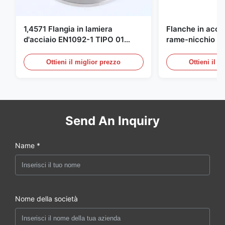
1,4571 Flangia in lamiera
Flanche in accia
d'acciaio EN1092-1 TIPO 01
rame-nicchio Par
X6CrNiMoTi17-12-2 Materiale
DIN 86068 Fittin
carbonio
Ottieni il miglior prezzo
Ottieni il m
Send An Inquiry
Name *
Nome della società