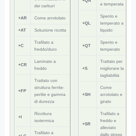
+QA
e temperata
dei carburi
Spento e
+AR
Come arrotolato
+QL
temperato a
+AT
Soluzione ricotta
liquido
Trafilato a
Spento e
+C
+QT
freddo/duro
temperato
Laminato a
Trattato per
+CR
freddo
+S
migliorare la
tagliabilità
Trattato con
struttura ferrite-
Come
+FP
perlite e gamma
+SH
arrotolato e
di durezza
girato
Ricottura
Trafilato a
+I
isotermica
freddo e
+SR
alleviato
Trafilato a
dallo stress