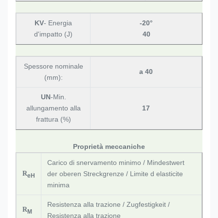
KV
- Energia
-20°
d'impatto (J)
40
Spessore nominale
a 40
(mm):
UN
-Min.
allungamento alla
17
frattura (%)
Proprietà meccaniche
Carico di snervamento minimo / Mindestwert
R
der oberen Streckgrenze / Limite d elasticite
eH
minima
Resistenza alla trazione / Zugfestigkeit /
R
M
Resistenza alla trazione