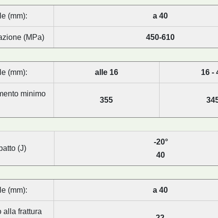
le (mm):
a 40
razione (MPa)
450-610
le (mm):
alle 16
16 - 
amento minimo
355
34
-20°
patto (J)
40
le (mm):
a 40
alla frattura
22