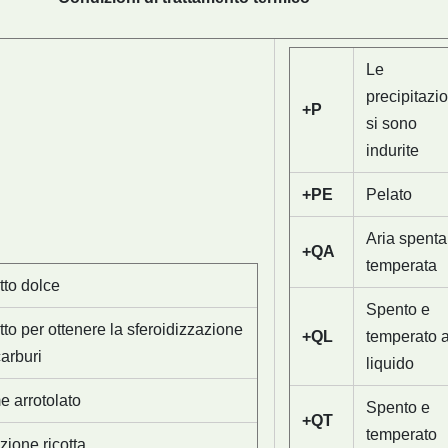
Le
precipitazio
+P
si sono
indurite
+PE
Pelato
Aria spenta
+QA
temperata
tto dolce
Spento e
tto per ottenere la sferoidizzazione
+QL
temperato 
carburi
liquido
 arrotolato
Spento e
+QT
temperato
zione ricotta