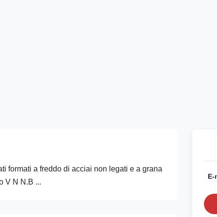
i formati a freddo di acciai non legati e a grana
E-
 V N N.B ...