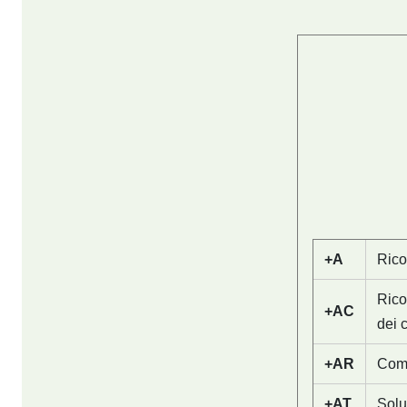
+A
Rico
Rico
+AC
dei 
+AR
Come
+AT
Solu