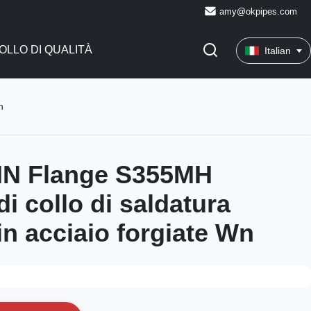
amy@okpipes.com
LLO DI QUALITÀ
Italian
n
DIN Flange S355MH
i collo di saldatura
in acciaio forgiate Wn