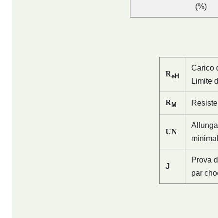
(%)
Carico 
R
eH
Limite d
R
Resisten
M
Allunga
UN
minima
Prova d
J
par cho