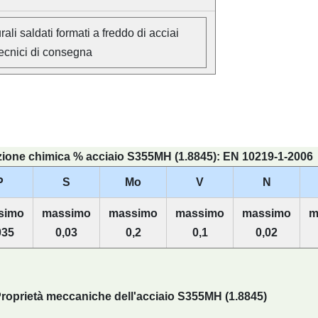
ali saldati formati a freddo di acciai
 tecnici di consegna
one chimica % acciaio S355MH (1.8845): EN 10219-1-2006
P
S
Mo
V
N
simo
massimo
massimo
massimo
massimo
m
035
0,03
0,2
0,1
0,02
roprietà meccaniche dell'acciaio S355MH (1.8845)