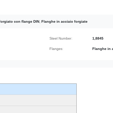
forgiato con flange DIN
,
Flanghe in acciaio forgiate
Steel Number:
1,8845
Flanges:
Flanghe in a