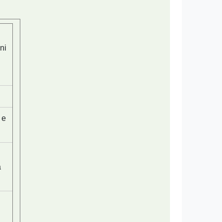
ni
 e
a