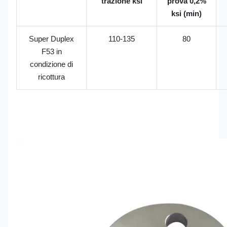
trazione ksi
prova 0,2%
ksi (min)
Super Duplex
110-135
80
F53 in
condizione di
ricottura