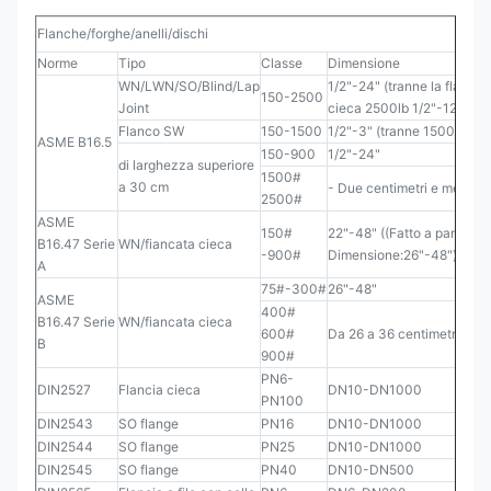
Flanche/forghe/anelli/dischi
Norme
Tipo
Classe
Dimensione
WN/LWN/SO/Blind/Lap
1/2"-24" (tranne la flangia
150-2500
Joint
cieca 2500lb 1/2"-12")
Flanco SW
150-1500
1/2"-3" (tranne 1500)
ASME B16.5
150-900
1/2"-24"
di larghezza superiore
1500#
a 30 cm
- Due centimetri e mezzo.
2500#
ASME
150#
22"-48" ((Fatto a parte 9
B16.47 Serie
WN/fiancata cieca
-900#
Dimensione:26"-48")
A
75#-300#
26"-48"
ASME
400#
B16.47 Serie
WN/fiancata cieca
600#
Da 26 a 36 centimetri.
B
900#
PN6-
DIN2527
Flancia cieca
DN10-DN1000
PN100
DIN2543
SO flange
PN16
DN10-DN1000
DIN2544
SO flange
PN25
DN10-DN1000
DIN2545
SO flange
PN40
DN10-DN500