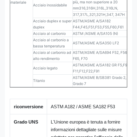
più, ma non superiore a 20
materiale
Acciaio inossidabile
mm316,316H,316L,316LN,
317,317L,321,321H,347, 347H
Acciaio duplex e super
ASTM/ASME A/SA182
duplex
F44,F45,F51,F53,F55,F60,F61
Acciaio al carbonio
ASTM /ASME A/SA105 (N)
Acciaio al carbonio a
ASTM/ASME A/SA350 LF2
bassa temperatura
Acciaio al carbonio ad
ASTM/ASME A/SA694 F52, F56 F60,
alto rendimento
F65, F70
ASTM/ASME A/SA182 GR F5,F9,
Acciaio legato
F11,F12,F22,F91
ASTM/ASME B/SB381 Grado 2, Grado
Titanio
Grado 7
riconversione
ASTM A182 / ASME SA182 F53
Grado UNS
L'Unione europea è tenuta a fornire
informazioni dettagliate sulle misure