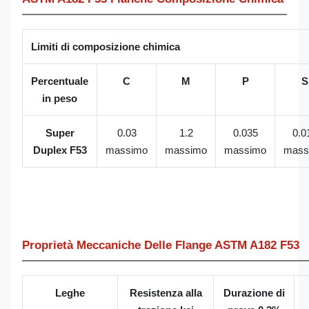
Limiti di composizione chimica
Percentuale
C
M
P
S
in peso
Super
0.03
1.2
0.035
0.0
Duplex F53
massimo
massimo
massimo
mass
Proprietà Meccaniche Delle Flange ASTM A182 F53
Leghe
Resistenza alla
Durazione di