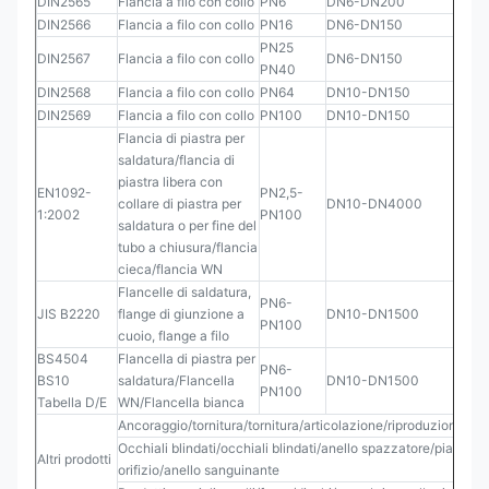
DIN2565
Flancia a filo con collo
PN6
DN6-DN200
DIN2566
Flancia a filo con collo
PN16
DN6-DN150
PN25
DIN2567
Flancia a filo con collo
DN6-DN150
PN40
DIN2568
Flancia a filo con collo
PN64
DN10-DN150
DIN2569
Flancia a filo con collo
PN100
DN10-DN150
Flancia di piastra per
saldatura/flancia di
piastra libera con
EN1092-
PN2,5-
collare di piastra per
DN10-DN4000
1:2002
PN100
saldatura o per fine del
tubo a chiusura/flancia
cieca/flancia WN
Flancelle di saldatura,
PN6-
JIS B2220
flange di giunzione a
DN10-DN1500
PN100
cuoio, flange a filo
BS4504
Flancella di piastra per
PN6-
BS10
saldatura/Flancella
DN10-DN1500
PN100
Tabella D/E
WN/Flancella bianca
Ancoraggio/tornitura/tornitura/articolazione/riproduzione/orif
Occhiali blindati/occhiali blindati/anello spazzatore/piastra d
Altri prodotti
orifizio/anello sanguinante