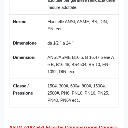
adottate per garantire l'efficacia delle
misure adottate.
Norme
Flancelle ANSI, ASME, BS, DIN,
EN, ecc.
Dimensione
da 1⁄2 ′′ a 24 ′′
Dimensioni
ANSI/ASME B16.5, B 16.47 Serie A
e B, B16.48, BS4504, BS 10, EN-
1092, DIN, ecc.
Classe /
150#, 300#, 600#, 900#, 1500#,
Pressione
2500#, PN6, PN10, PN16, PN25,
PN40, PN64 ecc.
ASTM A182 F53 Flanche Composizione Chimica