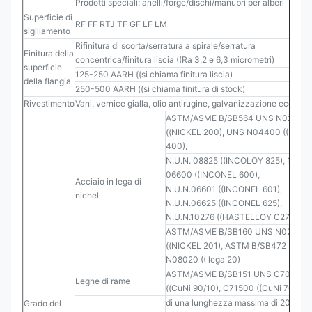
Prodotti speciali: anelli/forge/dischi/manubri per alberi
Superficie di
RF FF RTJ TF GF LF LM
sigillamento
Rifinitura di scorta/serratura a spirale/serratura
Finitura della
concentrica/finitura liscia ((Ra 3,2 e 6,3 micrometri)
superficie
125-250 AARH ((si chiama finitura liscia)
della flangia
250-500 AARH ((si chiama finitura di stock)
Rivestimento
Vani, vernice gialla, olio antirugine, galvanizzazione ecc.
ASTM/ASME B/SB564 UNS N02200
((NICKEL 200), UNS N04400 ((MON
400),
N.U.N. 08825 ((INCOLOY 825), N.U.N.
06600 ((INCONEL 600),
Acciaio in lega di
N.U.N.06601 ((INCONEL 601),
nichel
N.U.N.06625 ((INCONEL 625),
N.U.N.10276 ((HASTELLOY C276),
ASTM/ASME B/SB160 UNS N02201
((NICKEL 201), ASTM B/SB472 UNS
N08020 (( lega 20)
ASTM/ASME B/SB151 UNS C70600
Leghe di rame
((CuNi 90/10), C71500 ((CuNi 70/30)
di una lunghezza massima di 20 mm 
Grado del