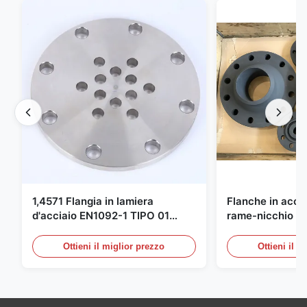
1,4571 Flangia in lamiera
Flanche in accia
d'acciaio EN1092-1 TIPO 01
rame-nicchio Par
X6CrNiMoTi17-12-2 Materiale
DIN 86068 Fittin
carbonio
Ottieni il miglior prezzo
Ottieni il m