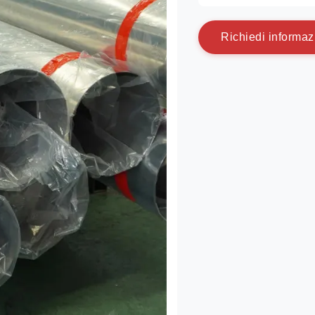
R
i
c
h
i
e
d
i
i
n
f
o
r
m
a
z