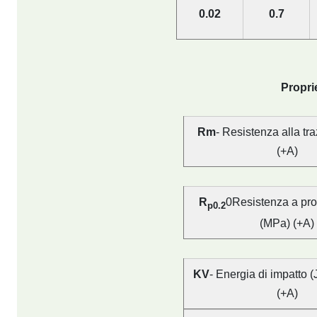
0.02
0.7
Propri
Rm
- Resistenza alla tr
(+A)
R
0Resistenza a pro
p0.2
(MPa) (+A)
KV
- Energia di impatto (
(+A)