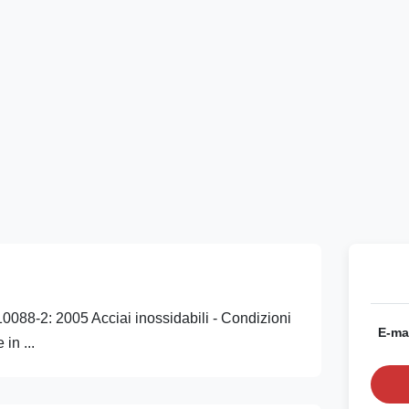
088-2: 2005 Acciai inossidabili - Condizioni
E-mai
in ...