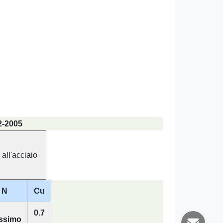
2-2005
all'acciaio
N
Cu
0.7
ssimo