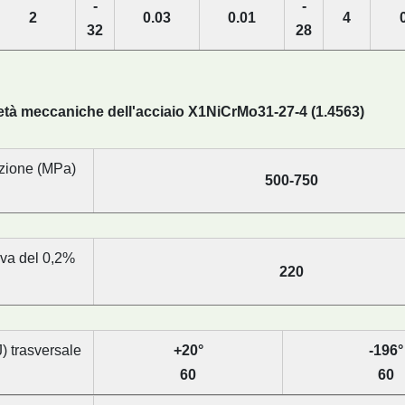
-
-
2
0.03
0.01
4
32
28
età meccaniche dell'acciaio X1NiCrMo31-27-4 (1.4563)
azione (MPa)
500-750
va del 0,2%
220
J) trasversale
+20°
-196°
60
60