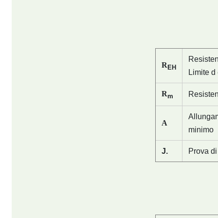
Resisten
R
EH
Limite d
R
Resisten
m
Allunga
A
minimo
J.
Prova di