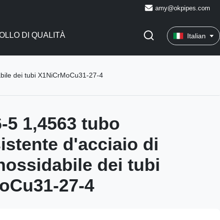
amy@okpipes.com
LLO DI QUALITÀ
Italian
dabile dei tubi X1NiCrMoCu31-27-4
-5 1,4563 tubo
istente d'acciaio di
nossidabile dei tubi
oCu31-27-4