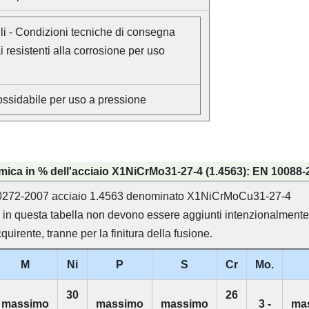
li - Condizioni tecniche di consegna
i resistenti alla corrosione per uso
ossidabile per uso a pressione
ica in % dell'acciaio X1NiCrMo31-27-4 (1.4563): EN 10088-
0272-2007 acciaio 1.4563 denominato X1NiCrMoCu31-27-4
i in questa tabella non devono essere aggiunti intenzionalmente 
uirente, tranne per la finitura della fusione.
M
Ni
P
S
Cr
Mo.
30
26
massimo
massimo
massimo
3 -
ma