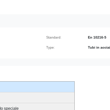
Standard:
En 10216-5
Type:
Tubi in accia
do speciale