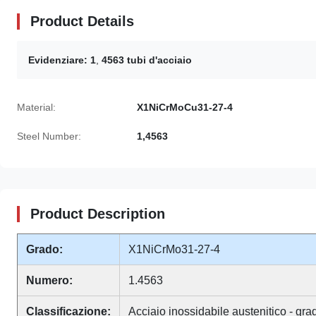
Product Details
Evidenziare:
1
,
4563 tubi d'acciaio
Material:
X1NiCrMoCu31-27-4
Steel Number:
1,4563
Product Description
Grado:
X1NiCrMo31-27-4
Numero:
1.4563
Classificazione:
Acciaio inossidabile austenitico - gra