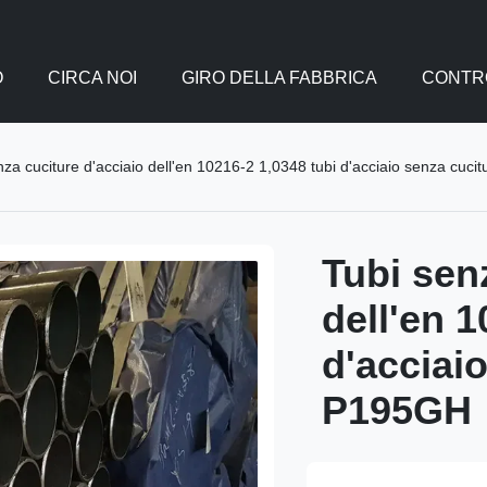
O
CIRCA NOI
GIRO DELLA FABBRICA
CONTRO
nza cuciture d'acciaio dell'en 10216-2 1,0348 tubi d'acciaio senza cuci
Tubi sen
dell'en 1
d'acciaio
P195GH