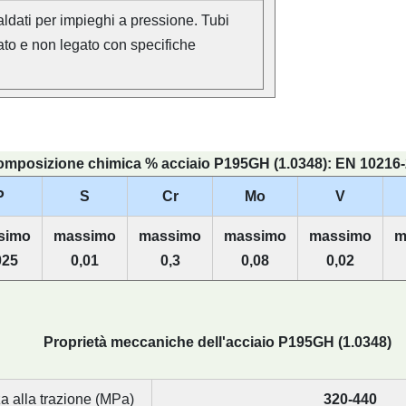
ldati per impieghi a pressione. Tubi
gato e non legato con specifiche
mposizione chimica % acciaio P195GH (1.0348): EN 10216
P
S
Cr
Mo
V
simo
massimo
massimo
massimo
massimo
m
025
0,01
0,3
0,08
0,02
Proprietà meccaniche dell'acciaio P195GH (1.0348)
a alla trazione (MPa)
320-440