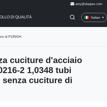
amy@okpipes.com
LLO DI QUALITÀ
Italian
ture di P195GH
za cuciture d'acciaio
0216-2 1,0348 tubi
 senza cuciture di