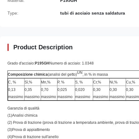
Material:
P195GH
Type:
tubi di acciaio senza saldatura
Product Description
Grado d'acciaio:
P195GH
Numero di acciaio: 1.0348
UN
Composizione chimica
(analisi del getto)
, in % in massa
C, %
Sì,%
Mn,%
P, %
S, %
Cr,%
Ni,%
Cu,%
0,13
0,35
0,70
0,025
0,020
0,30
0,30
0,30
massimo
massimo
massimo
massimo
massimo
massimo
massimo
massim
Garanzia di qualità
(1)Analisi chimica
(2) Prova di trazione (prova di trazione a temperatura ambiente, prova di traz
(3)Prova di appiattimento
(4)Prova di trazione sull'anello