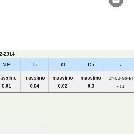
-2-2014
N.B
Ti
Al
Cu
-
assimo
massimo
massimo
massimo
Cr+Cu+Mo+Ni
0,01
0,04
0,02
0,3
< 0,7