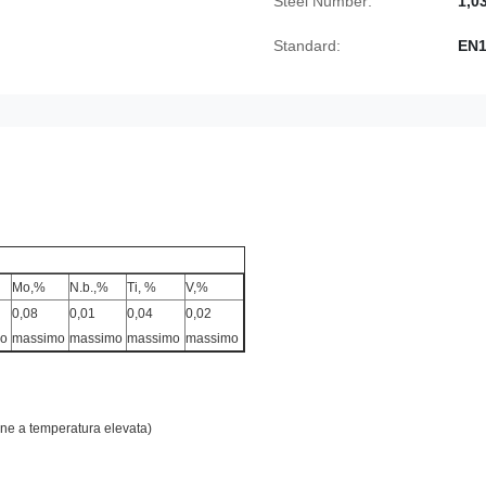
Steel Number:
1,0
Standard:
EN1
Mo,%
N.b.,%
Ti, %
V,%
0,08
0,01
0,04
0,02
o
massimo
massimo
massimo
massimo
ione a temperatura elevata)