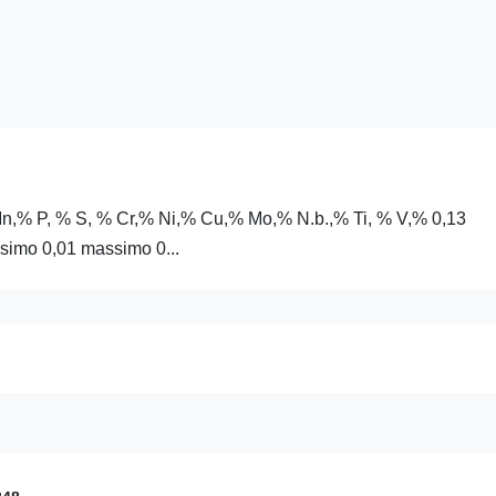
Mn,% P, % S, % Cr,% Ni,% Cu,% Mo,% N.b.,% Ti, % V,% 0,13
imo 0,01 massimo 0...