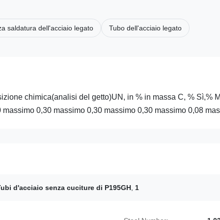
za saldatura dell'acciaio legato
Tubo dell'acciaio legato
ione chimica(analisi del getto)UN, in % in massa C, % Sì,% 
 massimo 0,30 massimo 0,30 massimo 0,30 massimo 0,08 mass
Tubi d'acciaio senza cuciture di P195GH
,
1