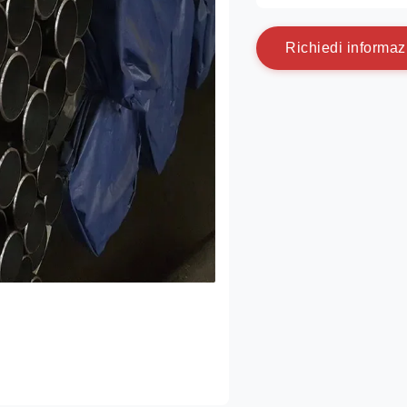
R
i
c
h
i
e
d
i
i
n
f
o
r
m
a
z