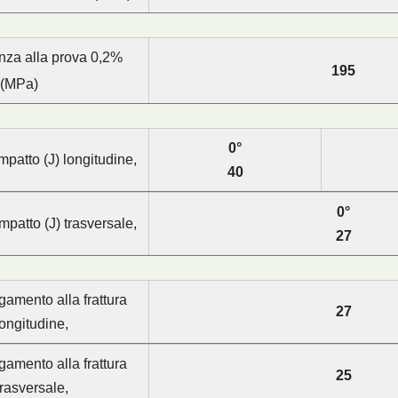
nza alla prova 0,2%
195
(MPa)
0°
mpatto (J) longitudine,
40
0°
mpatto (J) trasversale,
27
gamento alla frattura
27
longitudine,
gamento alla frattura
25
trasversale,