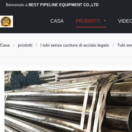
Benvenuto a
BEST PIPELINE EQUIPMENT CO.,LTD
CASA
PRODOTTI
VIDE
Casa
/
prodotti
/
I tubi senza cuciture di acciaio legato
/
Tubi se