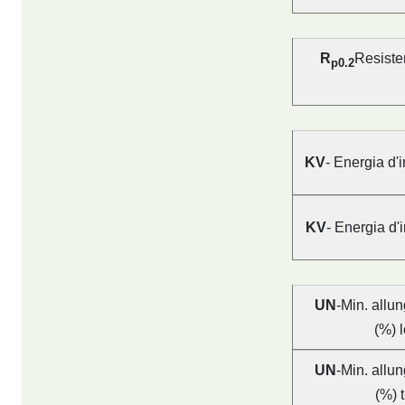
R
Resiste
p0.2
KV
- Energia d'i
KV
- Energia d'i
UN
-Min. allun
(%) 
UN
-Min. allun
(%) 