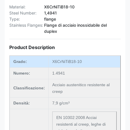
Material:
X6CrNiTiB18-10
Steel Number:
1,4941
Type:
flange
Stainless Flanges:
Flange di acciaio inossidabile del
duplex
Product Description
Grado:
X6CrNiTiB18-10
Numero:
1.4941
Acciaio austenitico resistente al
Classificazione:
creep
Densità:
7,9 g/cm³
EN 10302:2008 Acciai
resistenti al creep, leghe di