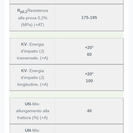
R
Resistenza
p0.2
175-195
alla prova 0,2%
(MPa) (+AT)
KV
- Energia
+20°
d'impatto (J)
60
trasversale, (+A)
KV
- Energia
+20°
d'impatto (J)
100
longitudine, (+A)
UN
-Min.
allungamento alla
40
frattura (%) (+A)
UN
-Min.