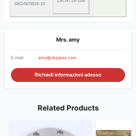
Z6CNT18-10B
X6CrNiTiB18-10
Mrs. amy
E-mail:
amy@okpipes.com
Richiedi informazioni adesso
Related Products