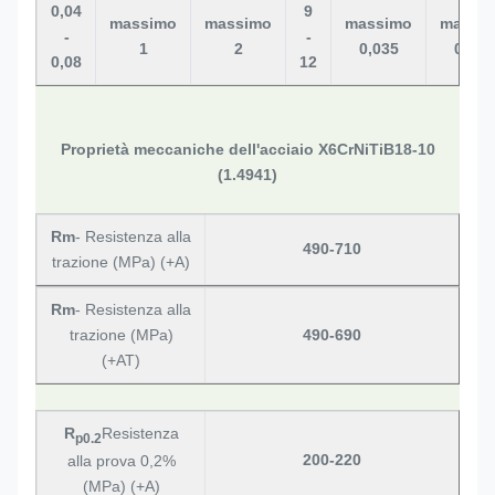
0,04
9
massimo
massimo
massimo
massi
-
-
1
2
0,035
0,015
0,08
12
Proprietà meccaniche dell'acciaio X6CrNiTiB18-10
(1.4941)
Rm
- Resistenza alla
490-710
trazione (MPa) (+A)
Rm
- Resistenza alla
trazione (MPa)
490-690
(+AT)
R
Resistenza
p0.2
200-220
alla prova 0,2%
(MPa) (+A)