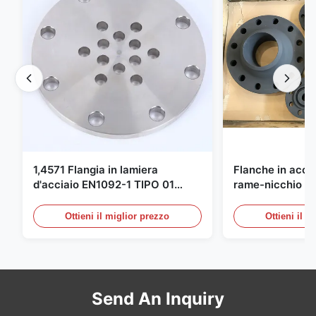
1,4571 Flangia in lamiera
Flanche in accia
d'acciaio EN1092-1 TIPO 01
rame-nicchio Par
X6CrNiMoTi17-12-2 Materiale
DIN 86068 Fittin
carbonio
Ottieni il miglior prezzo
Ottieni il m
Send An Inquiry