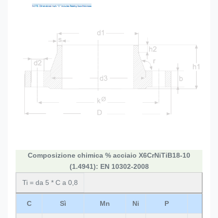
Composizione chimica % acciaio X6CrNiTiB18-10
(1.4941): EN 10302-2008
Ti = da 5 * C a 0,8
C
Sì
Mn
Ni
P
S