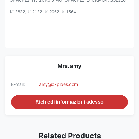
SFVA F12, NV 1CR0.5 MO, SFVA F12, 14CRMO4, SS2216
K12822, k12122, k12062, k11564
Mrs. amy
E-mail:
amy@okpipes.com
Richiedi informazioni adesso
Related Products