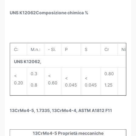
UNS K12062
Composizione chimica %
C:
M.n.:
- Sì.
P
S
Cr
Ni
M
UNS K12062
,
0.3
0.80
0
<
<
<
<
0.20
0.60
0.8
0.045
0.045
1.25
0
13CrMo4-5, 1.7335, 13CrMo4-4, ASTM A1812 F11
13CrMo4-5 Proprietà meccaniche