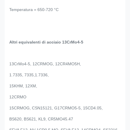
Temperatura = 650-720 °C
Altri equivalenti di acciaio 13CrMo4-5
13CrMo4-5, 12CRMOG, 12CR4MO5H,
1.7335, 7335,1.7336,
15KHM, 12XM,
12CRMO
15CRMOG, CSN15121, G17CRMO5-5, 15CD4.05,
BS620, BS621, KL9, CR5MO45.47