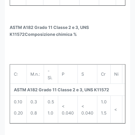
ASTM A182 Grado 11 Classe 2 e 3, UNS
K11572
Composizione chimica %
-
C:
M.n.:
P
S
Cr
Ni
Mo.
Sì.
ASTM A182 Grado 11 Classe 2 e 3, UNS K11572
0.10
0.3
0.5
1.0
0.4
<
<
<
0.20
0.8
1.0
0.040
0.040
1.5
0.6