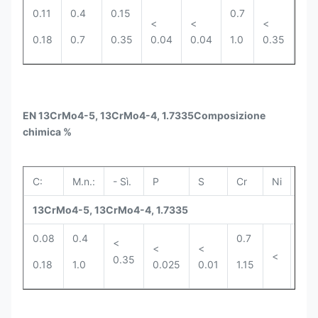
0.11
0.4
0.15
0.7
0.4
<
<
<
0.18
0.7
0.35
0.04
0.04
1.0
0.35
0.
EN 13CrMo4-5, 13CrMo4-4, 1.7335
Composizione
chimica %
C:
M.n.:
- Sì.
P
S
Cr
Ni
Mo.
13CrMo4-5, 13CrMo4-4, 1.7335
0.08
0.4
0.7
0.4
<
<
<
<
0.35
0.18
1.0
0.025
0.01
1.15
0.6