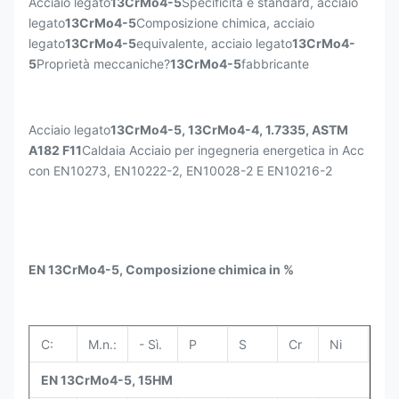
Acciaio legato
13CrMo4-5
Specificità e standard, acciaio
legato
13CrMo4-5
Composizione chimica, acciaio
legato
13CrMo4-5
equivalente, acciaio legato
13CrMo4-
5
Proprietà meccaniche?
13CrMo4-5
fabbricante
Acciaio legato
13CrMo4-5, 13CrMo4-4, 1.7335, ASTM
A182 F11
Caldaia Acciaio per ingegneria energetica in Acc
con EN10273, EN10222-2, EN10028-2 E EN10216-2
EN 13CrMo4-5, Composizione chimica in %
C:
M.n.:
- Sì.
P
S
Cr
Ni
Mo
EN 13CrMo4-5, 15HM