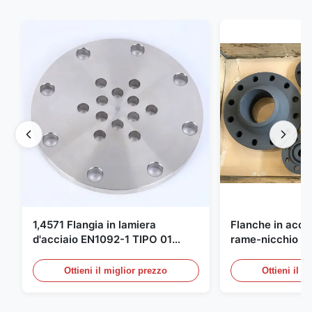
1,4571 Flangia in lamiera
Flanche in accia
d'acciaio EN1092-1 TIPO 01
rame-nicchio Par
X6CrNiMoTi17-12-2 Materiale
DIN 86068 Fittin
carbonio
Ottieni il miglior prezzo
Ottieni il m