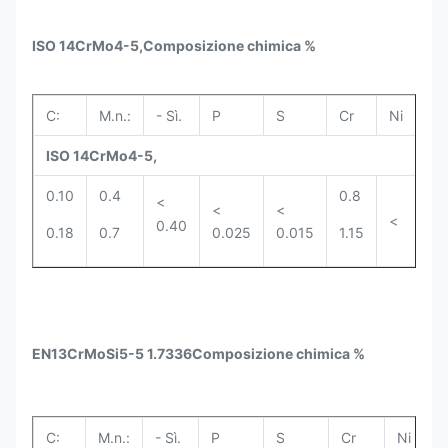
ISO 14CrMo4-5,
Composizione chimica %
C:
M.n.:
- Sì.
P
S
Cr
Ni
Mo
ISO 14CrMo4-5,
0.10
0.4
0.8
0.
<
<
<
<
0.40
0.18
0.7
0.025
0.015
1.15
0.
EN13CrMoSi5-5 1.7336
Composizione chimica %
C:
M.n.:
- Sì.
P
S
Cr
Ni
M