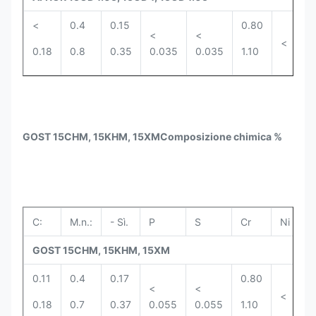
<
0.4
0.15
0.80
0
<
<
<
0.18
0.8
0.35
0.035
0.035
1.10
0
GOST 15CHM, 15KHM, 15XM
Composizione chimica %
C:
M.n.:
- Sì.
P
S
Cr
Ni
M
GOST 15CHM, 15KHM, 15XM
0.11
0.4
0.17
0.80
0
<
<
<
0.18
0.7
0.37
0.055
0.055
1.10
0