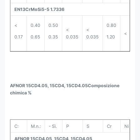
EN13CrMoSi5-5 1.7336
<
0.40
0.50
0.80
0
<
<
<
0.17
0.65
0.35
0.035
0.035
1.20
0
AFNOR 15CD4.05, 15CD4, 15CD4.05
Composizione
chimica %
C:
M.n.:
- Sì.
P
S
Cr
Ni
M
AFNOR 15CD4.05, 15CD4, 15CD4.05