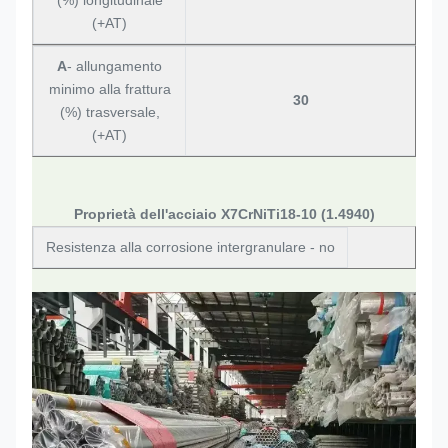
(%) longitudinale
(+AT)
A
- allungamento
minimo alla frattura
30
(%) trasversale,
(+AT)
Proprietà dell'acciaio X7CrNiTi18-10 (1.4940)
Resistenza alla corrosione intergranulare - no