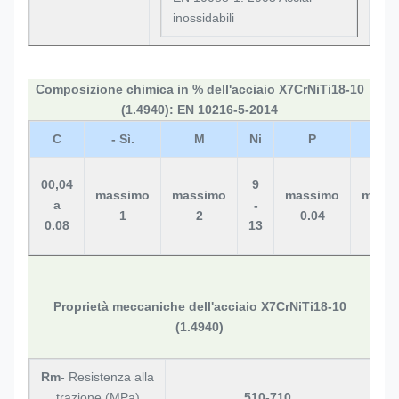
inossidabili
Composizione chimica in % dell'acciaio X7CrNiTi18-10
(1.4940): EN 10216-5-2014
C
- Sì.
M
Ni
P
S
00,04
9
massimo
massimo
massimo
mass
a
-
1
2
0.04
0.01
0.08
13
Proprietà meccaniche dell'acciaio X7CrNiTi18-10
(1.4940)
Rm
- Resistenza alla
trazione (MPa)
510-710