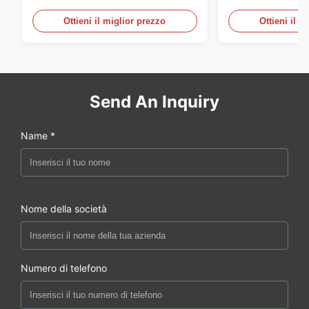
X6CrNiMoTi17-12-2 Materiale
DIN 86068 Fittin
carbonio
Ottieni il miglior prezzo
Ottieni il m
Send An Inquiry
Name *
Nome della società
Numero di telefono