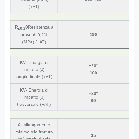
(+AT)
R
0Resistenza a
p0.2
190
prova di 0,2%
(MPa) (+AT)
KV
- Energia di
+20°
impatto (J)
100
longitudinale (+AT)
KV
- Energia di
+20°
impatto (J)
60
trasversale (+AT)
A
- allungamento
minimo alla frattura
35