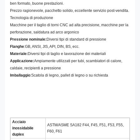
ben formato, buone prestazioni.
Prezzo ragionevole, pacchetto solido, eccellente servizio post-vendita.
Tecnologia di produzione
Macchine per il taglio di torni CNC ad alta precisione, macchine per la
perforazione, saldatura ad arco argonico
Pressione nominale:
Diversi tipi di standard di pressione
Flanghe
:
GB, ANSI, JIS, API, DIN, BS, ecc.
Materiale:
Diversi tipi di taglio e lavorazione dei materiali
Applicazione:
Ampiamente utilizzati per tubi, scambiatori di calore,
caldaie, recipienti a pressione
Imballaggio
:
Scatola di legno, pallet di legno o su richiesta
Acciaio
ASTM/ASME SA182 F44, F45, F51, F53, F55,
inossidabile
F60, F61
duplex