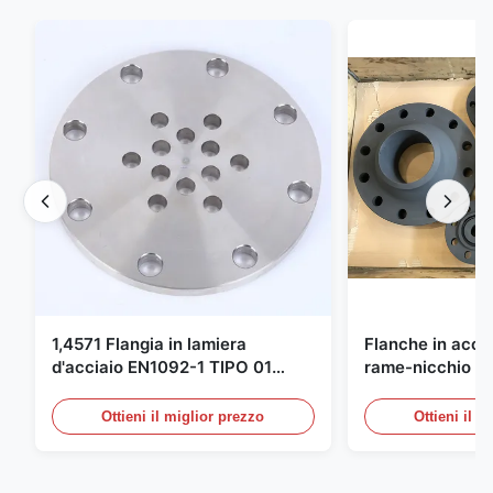
1,4571 Flangia in lamiera
Flanche in accia
d'acciaio EN1092-1 TIPO 01
rame-nicchio Par
X6CrNiMoTi17-12-2 Materiale
DIN 86068 Fittin
carbonio
Ottieni il miglior prezzo
Ottieni il m