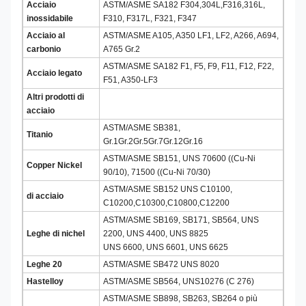
Acciaio
ASTM/ASME SA182 F304,304L,F316,316L,
inossidabile
F310, F317L, F321, F347
Acciaio al
ASTM/ASME A105, A350 LF1, LF2, A266, A694,
carbonio
A765 Gr.2
ASTM/ASME SA182 F1, F5, F9, F11, F12, F22,
Acciaio legato
F51, A350-LF3
Altri prodotti di
acciaio
ASTM/ASME SB381,
Titanio
Gr.1Gr.2Gr.5Gr.7Gr.12Gr.16
ASTM/ASME SB151, UNS 70600 ((Cu-Ni
Copper Nickel
90/10), 71500 ((Cu-Ni 70/30)
ASTM/ASME SB152 UNS C10100,
di acciaio
C10200,C10300,C10800,C12200
ASTM/ASME SB169, SB171, SB564, UNS
Leghe di nichel
2200, UNS 4400, UNS 8825
UNS 6600, UNS 6601, UNS 6625
Leghe 20
ASTM/ASME SB472 UNS 8020
Hastelloy
ASTM/ASME SB564, UNS10276 (C 276)
ASTM/ASME SB898, SB263, SB264 o più