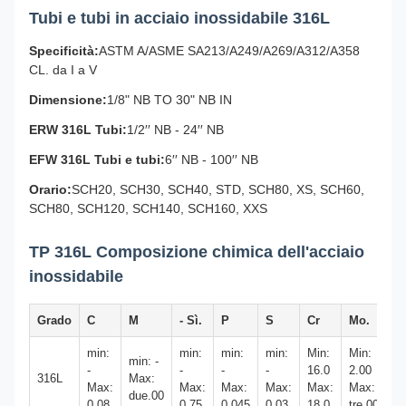
Tubi e tubi in acciaio inossidabile 316L
Specificità:
ASTM A/ASME SA213/A249/A269/A312/A358
CL. da I a V
Dimensione:
1/8" NB TO 30" NB IN
ERW 316L Tubi:
1/2′′ NB - 24′′ NB
EFW 316L Tubi e tubi:
6′′ NB - 100′′ NB
Orario:
SCH20, SCH30, SCH40, STD, SCH80, XS, SCH60,
SCH80, SCH120, SCH140, SCH160, XXS
TP 316L Composizione chimica dell'acciaio
inossidabile
Grado
C
M
- Sì.
P
S
Cr
Mo.
Ni
min:
min:
min:
min:
Min:
Min:
Mi
min: -
-
-
-
-
16.0
2.00
10
316L
Max:
Max:
Max:
Max:
Max:
Max:
Max:
M
due.00
0.08
0.75
0.045
0.03
18.0
tre.00
14