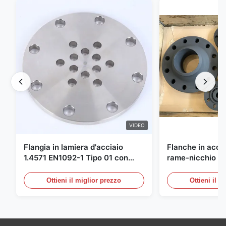
VIDEO
Flangia in lamiera d'acciaio
Flanche in accia
1.4571 EN1092-1 Tipo 01 con
rame-nicchio Par
materiale X6CrNiMoTi17-12-2
DIN 86068 Fittin
carbonio
Ottieni il miglior prezzo
Ottieni il m