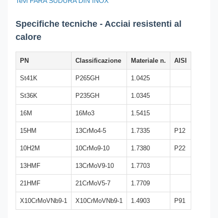
Tevi FARA SUDURA DIN INOX
Specifiche tecniche - Acciai resistenti al
calore
PN
Classificazione
Materiale n.
AISI
St41K
P265GH
1.0425
St36K
P235GH
1.0345
16M
16Mo3
1.5415
15HM
13CrMo4-5
1.7335
P12
10H2M
10CrMo9-10
1.7380
P22
13HMF
13CrMoV9-10
1.7703
21HMF
21CrMoV5-7
1.7709
X10CrMoVNb9-1
X10CrMoVNb9-1
1.4903
P91