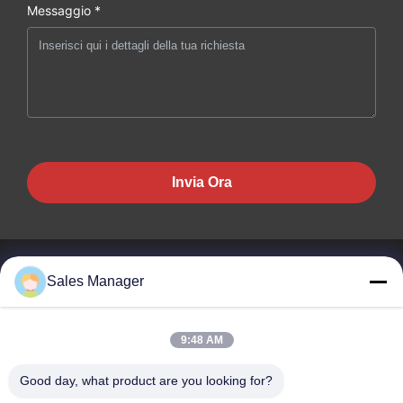
Messaggio *
Invia Ora
Sales Manager
BEST PIPELINE EQUIPMENT CO.,LTD
9:48 AM
Non compri solo l' acciaio, ma anche l' amore, il servizio!
Good day, what product are you looking for?
Collegamenti Rapidi