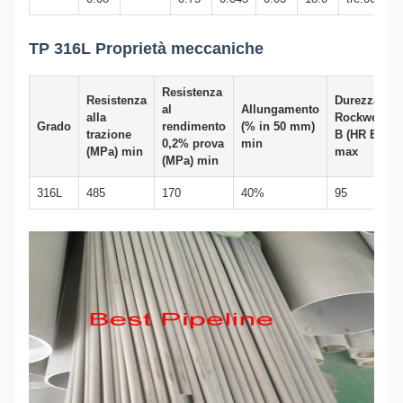
TP 316L Proprietà meccaniche
Resistenza
Resistenza
Durezza
al
Allungamento
alla
Rockwell
Grado
rendimento
(% in 50 mm)
trazione
B (HR B)
0,2% prova
min
(MPa) min
max
(MPa) min
316L
485
170
40%
95